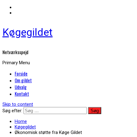
Køgegildet
Netværksspejd
Primary Menu
Forside
Om gildet
Udvalg
Kontakt
Skip to content
Søg efter:
Home
Køgegildet
Økonomisk støtte fra Køge Gildet