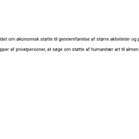
t
det om økonomisk støtte til gennemførelse af større aktiviteter og p
grupper af privatpersoner, at søge om støtte af humanitær art til a