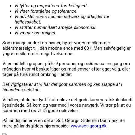
Vi lytter og respekterer forskellighed.
Vi viser forståelse og tolerance.
Vi udvikler vores sociale netværk og arbejder for
fællesskabet.
Vi støtter humanitært arbejde økonomisk.
Vi værner om miljøet.
Som mange andre foreninger, hører vores medlemmer
aldersmæssigt til i den modne ende med 60+. Men selvfølgelig er
yngre medlemmer meget velkomne.
Vi er inddelt i grupper på 6-9 personer og mødes ca. en gang om
måneden hvor vi beskæftiger os med emner efter eget valg, eller
tager på ture rundt omkring i landet.
Det vigtigste er at vi har det godt sammen og kan slappe af i
hinandens selskab.
Vi håber, at du har lyst til at opleve det gode kammeratskab blandt
ligesindede. Så kom og vær med i vores netværk. Vi tror på, at du
sammen med os vil få gode oplevelse.
På landsplan er vi en del af Sct. Georgs Gilderne i Danmark. Se
mere på landsgildets hjemmeside:
www.sct-georg.dk