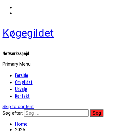
Køgegildet
Netværksspejd
Primary Menu
Forside
Om gildet
Udvalg
Kontakt
Skip to content
Søg efter:
Home
2025